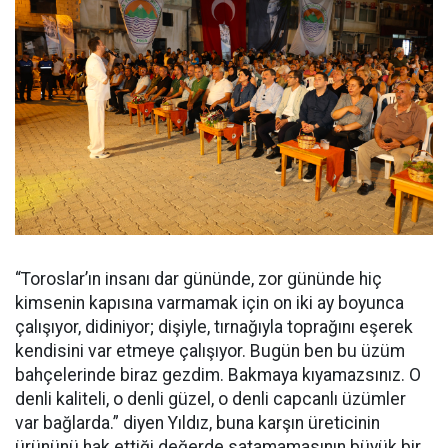
“Toroslar’ın insanı dar gününde, zor gününde hiç
kimsenin kapısına varmamak için on iki ay boyunca
çalışıyor, didiniyor; dişiyle, tırnağıyla toprağını eşerek
kendisini var etmeye çalışıyor. Bugün ben bu üzüm
bahçelerinde biraz gezdim. Bakmaya kıyamazsınız. O
denli kaliteli, o denli güzel, o denli capcanlı üzümler
var bağlarda.” diyen Yıldız, buna karşın üreticinin
ürününü hak ettiği değerde satamamasının büyük bir