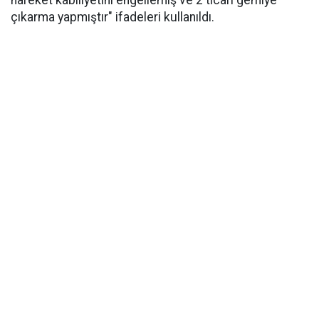
hareket kabiliyetini engellemiş ve 2 ticari gemiye
çıkarma yapmıştır" ifadeleri kullanıldı.