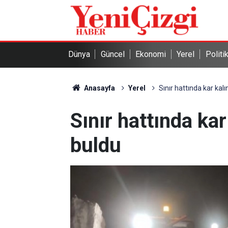
Dünya
Güncel
Ekonomi
Yerel
Politi
Anasayfa
Yerel
Sınır hattında kar kalı
Sınır hattında kar
buldu