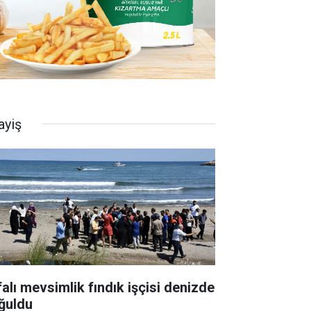
ayiş
falı mevsimlik fındık işçisi denizde
ğuldu