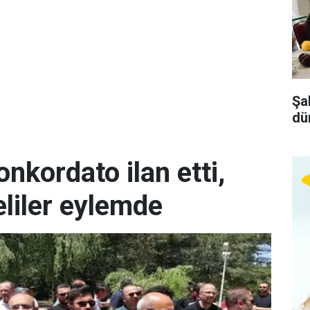
Şa
dü
kordato ilan etti,
liler eylemde