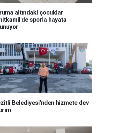
ruma altındaki çocuklar
hitkamil'de sporla hayata
tunuyor
zitli Belediyesi'nden hizmete dev
tırım