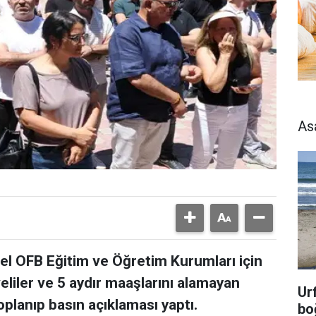
As
el OFB Eğitim ve Öğretim Kurumları için
veliler ve 5 aydır maaşlarını alamayan
Ur
lanıp basın açıklaması yaptı.
bo