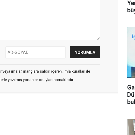
Ye
bü
veya imalar, inançlara saldırı içeren, imla kuralları ile
flerle yazılmış yorumlar onaylanmamaktadır.
Ga
Dü
bu