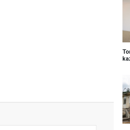
To
ka