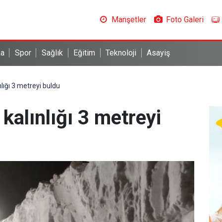
Manşetler
Foto Galeri
ka
Spor
Sağlık
Eğitim
Teknoloji
Asayiş
nlığı 3 metreyi buldu
 kalınlığı 3 metreyi