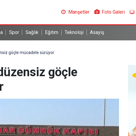
Manşetler
Foto Galeri
ka
Spor
Sağlık
Eğitim
Teknoloji
Asayiş
ensiz göçle mücadele sürüyor
 düzensiz göçle
r