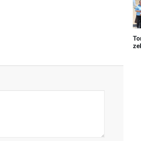
Tor
ze