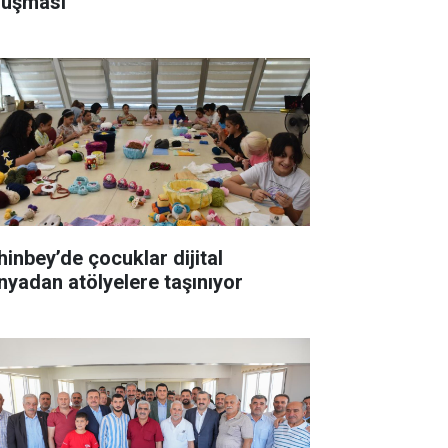
luşması
hinbey’de çocuklar dijital
nyadan atölyelere taşınıyor