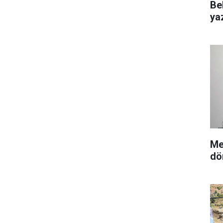
Be
yaz
Me
dö