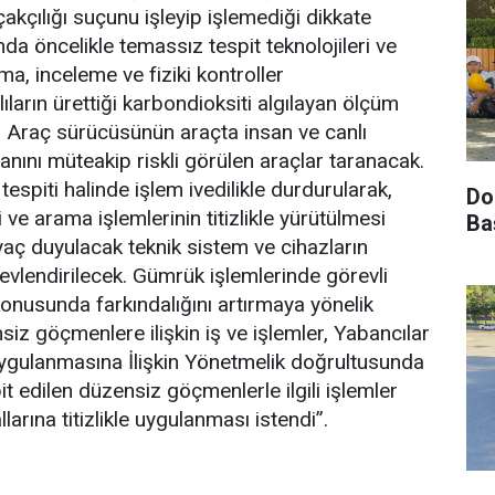
kçılığı suçunu işleyip işlemediği dikkate
nda öncelikle temassız tespit teknolojileri ve
ma, inceleme ve fiziki kontroller
ıların ürettiği karbondioksiti algılayan ölçüm
. Araç sürücüsünün araçta insan ve canlı
yanını müteakip riskli görülen araçlar taranacak.
piti halinde işlem ivedilikle durdurularak,
Do
ve arama işlemlerinin titizlikle yürütülmesi
Ba
yaç duyulacak teknik sistem ve cihazların
evlendirilecek. Gümrük işlemlerinde görevli
onusunda farkındalığını artırmaya yönelik
siz göçmenlere ilişkin iş ve işlemler, Yabancılar
gulanmasına İlişkin Yönetmelik doğrultusunda
t edilen düzensiz göçmenlerle ilgili işlemler
larına titizlikle uygulanması istendi”.