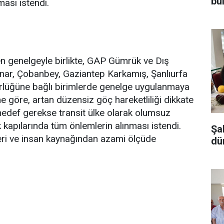
bu
ası istendi.
en genelgeyle birlikte, GAP Gümrük ve Dış
nar, Çobanbey, Gaziantep Karkamış, Şanlıurfa
ürlüğüne bağlı birimlerde genelge uygulanmaya
e göre, artan düzensiz göç hareketliliği dikkate
hedef gerekse transit ülke olarak olumsuz
 kapılarında tüm önlemlerin alınması istendi.
Şa
leri ve insan kaynağından azami ölçüde
dü