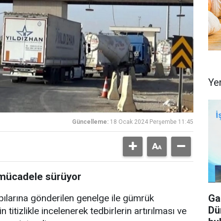
Ye
Güncelleme:
18 Ocak 2024 Perşembe 11:45
e mücadele sürüyor
Ga
apılarına gönderilen genelge ile gümrük
Dü
titizlikle incelenerek tedbirlerin artırılması ve