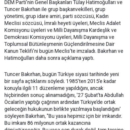
DEM Parti'nin Genel Başkanları Tülay Hatimoğulları ve
Tuncer Bakırhan ile grup başkanvekilleri, grup
yönetimi, grup idare amiri, parti sözcüsü, Kadın
Meclisi sözcüsü, İmralı heyeti üyeleri, Meclis Adalet
Komisyonu üyeleri ve Milli Dayanışma Kardeşlik ve
Demokrasi Komisyonu üyeleri, Milli Dayanışma ve
Toplumsal Bütünleşmenin Güçlendirilmesine Dair
Kanun Teklifi'ni bugün Meclis’te imzaladı. Bakırhan ve
Hatimoğulları daha sonra açıklama yaptı.
Tuncer Bakırhan, bugün Türkiye siyasi tarihinde yeni
bir sayfa açtıklarını söyledi. 1985'ten 2015’e kadar
konuyla ilgili 11 düzenleme yapıldığını, ancak
hiçbirinden sonuç alınamadığını, '27 Şubat’ta Abdullah
Öcalan’ın yaptığı çağrının ardından Türkiye’de ortak
geleceğin hukukunun birlikte yazılmaya başlandığını'
söyleyen Bakırhan, "Bu yasa hepimiz için bir imkandır.
Bu imkanı 86 milyonun ortak kazancına