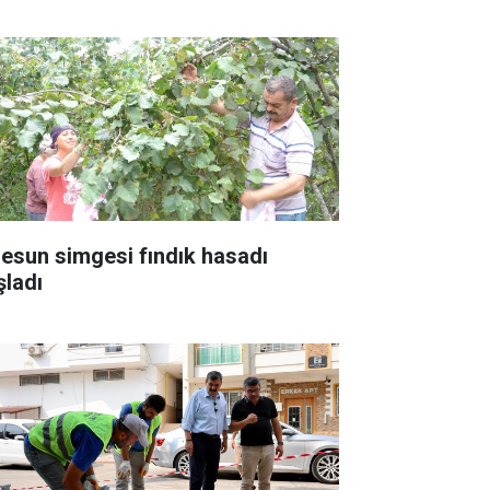
resun simgesi fındık hasadı
şladı