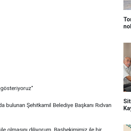
To
no
 gösteriyoruz"
Sit
da bulunan Şehitkamil Belediye Başkanı Rıdvan
Ka
ile olmasını diliyorum. Başhekimimiz ile bir