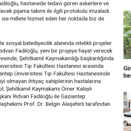
adıloğlu, hastanede tedavi gören askerlere ve
ecek pijama takımı ile ilgili protokolü imzaladı.
n ise millete hizmet eden her noktada biz de
yle sosyal belediyecilik alanında nitelikli projeler
ıdvan Fadıloğlu, yeni bir projeye hayat verecek
iyesinde, Şehitkamil Kaymakamlığı başkanlığında
iversitesi Tıp Fakültesi Hastanesi arasında
Gi
ntep Üniversitesi Tıp Fakültesi Hastanesinde
ba
i olmayan ihtiyaç sahiplerinin hastalarına
kol; Şehitkamil Kaymakamı Ömer Kalaylı
kanı Rıdvan Fadıloğlu ile Gaziantep
aşhekimi Prof. Dr. Belgin Alaşehirli tarafından