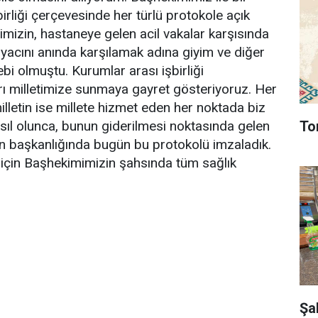
irliği çerçevesinde her türlü protokole açık
mizin, hastaneye gelen acil vakalar karşısında
tiyacını anında karşılamak adına giyim ve diğer
ebi olmuştu. Kurumlar arası işbirliği
ı milletimize sunmaya gayret gösteriyoruz. Her
lletin ise millete hizmet eden her noktada biz
To
asıl olunca, bunun giderilmesi noktasında gelen
n başkanlığında bugün bu protokolü imzaladık.
 için Başhekimimizin şahsında tüm sağlık
Şa