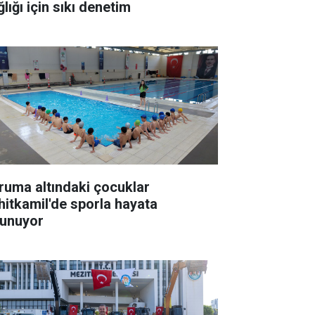
lığı için sıkı denetim
ruma altındaki çocuklar
hitkamil'de sporla hayata
tunuyor