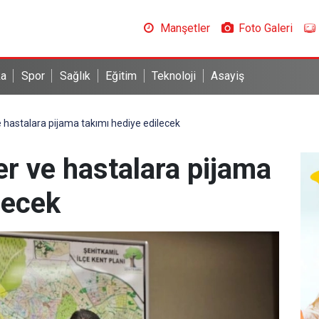
Manşetler
Foto Galeri
ka
Spor
Sağlık
Eğitim
Teknoloji
Asayiş
 hastalara pijama takımı hediye edilecek
r ve hastalara pijama
lecek