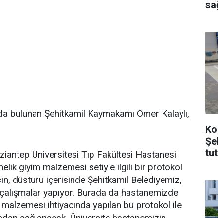
sağ
da bulunan Şehitkamil Kaymakamı Ömer Kalaylı,
Ko
Şe
tu
ziantep Üniversitesi Tıp Fakültesi Hastanesi
nelik giyim malzemesi setiyle ilgili bir protokol
sın, düsturu içerisinde Şehitkamil Belediyemiz,
çalışmalar yapıyor. Burada da hastanemizde
m malzemesi ihtiyacında yapılan bu protokol ile
ından sağlanacak. Üniversite hastanemizin