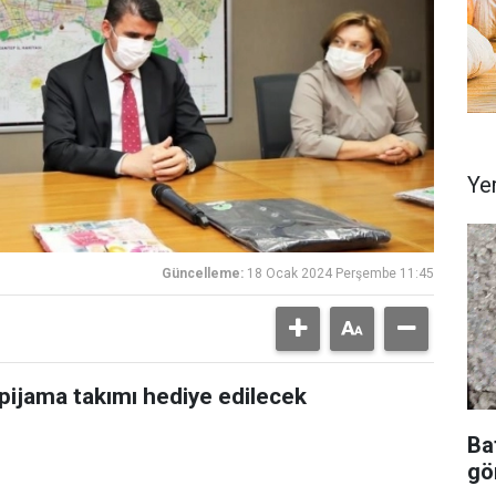
Ye
Güncelleme:
18 Ocak 2024 Perşembe 11:45
pijama takımı hediye edilecek
Ba
gör