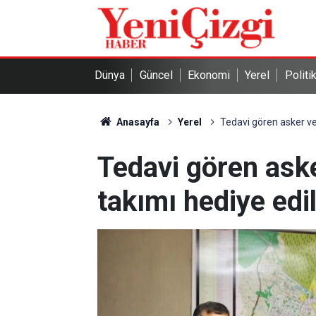
Dünya
Güncel
Ekonomi
Yerel
Politi
Anasayfa
Yerel
Tedavi gören asker ve
Tedavi gören aske
takımı hediye edi