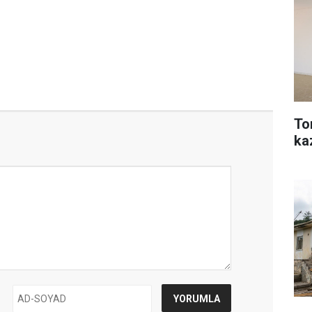
To
ka