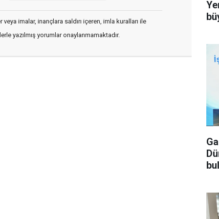
Ye
bü
veya imalar, inançlara saldırı içeren, imla kuralları ile
flerle yazılmış yorumlar onaylanmamaktadır.
Ga
Dü
bu