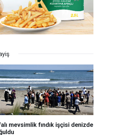
ayiş
falı mevsimlik fındık işçisi denizde
ğuldu