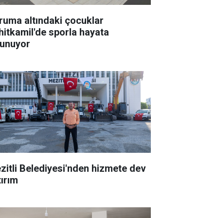
ruma altındaki çocuklar
hitkamil'de sporla hayata
tunuyor
zitli Belediyesi'nden hizmete dev
tırım