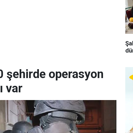
Şa
dü
0 şehirde operasyon
ı var