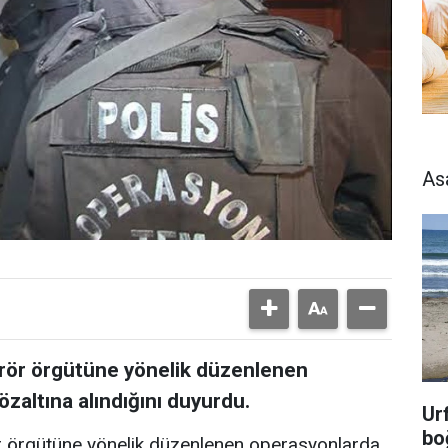
As
terör örgütüne yönelik düzenlenen
zaltına alındığını duyurdu.
Ur
bo
rör örgütüne yönelik düzenlenen operasyonlarda