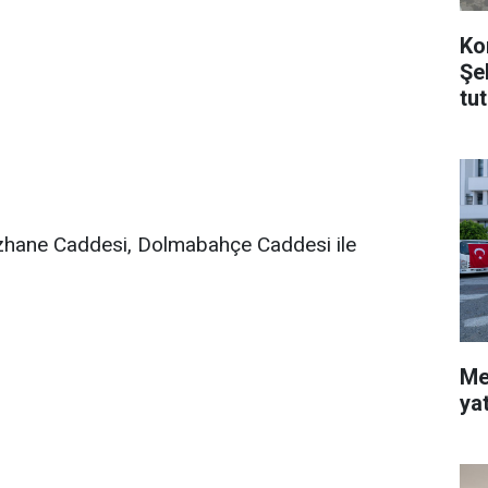
Ko
Şe
tu
azhane Caddesi, Dolmabahçe Caddesi ile
Me
ya