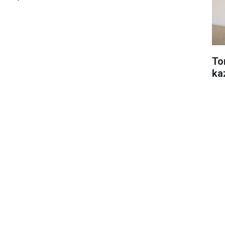
To
ka