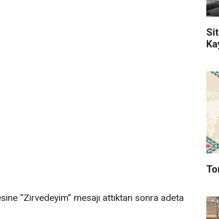
Sit
Ka
To
ine “Zirvedeyim” mesajı attıktan sonra adeta