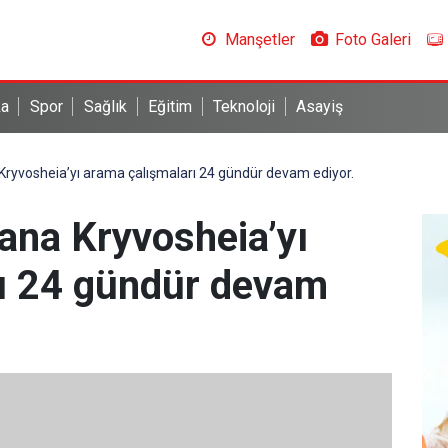
Manşetler
Foto Galeri
ka
Spor
Sağlık
Eğitim
Teknoloji
Asayiş
Kryvosheia’yı arama çalışmaları 24 gündür devam ediyor.
ana Kryvosheia’yı
ı 24 gündür devam