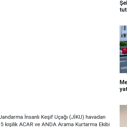
Şe
tu
Me
ya
andarma İnsanlı Keşif Uçağı (JİKU) havadan
ğı 15 kişilik ACAR ve ANDA Arama Kurtarma Ekibi