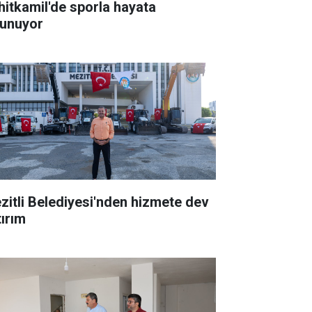
hitkamil'de sporla hayata
tunuyor
zitli Belediyesi'nden hizmete dev
tırım