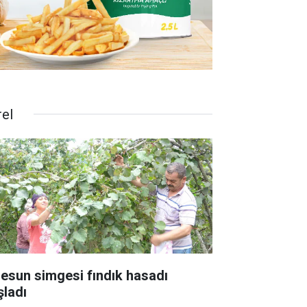
rel
resun simgesi fındık hasadı
şladı