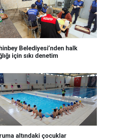
hinbey Belediyesi’nden halk
lığı için sıkı denetim
ruma altındaki çocuklar