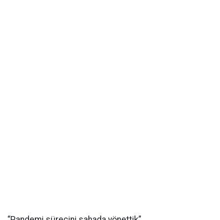
“Pandemi sürecini sahada yönettik”