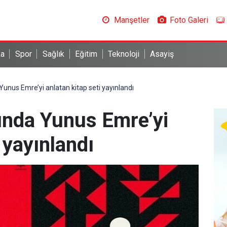
Manşetler
Foto Galeri
ka
Spor
Sağlık
Eğitim
Teknoloji
Asayiş
 Yunus Emre’yi anlatan kitap seti yayınlandı
lında Yunus Emre’yi
 yayınlandı