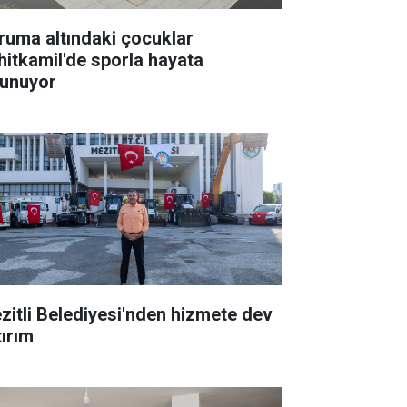
ruma altındaki çocuklar
hitkamil'de sporla hayata
tunuyor
zitli Belediyesi'nden hizmete dev
tırım