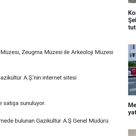
Ko
Şe
tu
 Müzesi, Zeugma Müzesi ile Arkeoloji Müzesi
zikültür A.Ş.’nin internet sitesi
e satışa sunuluyor.
Me
ya
rmede bulunan Gazikültür A.Ş Genel Müdürü