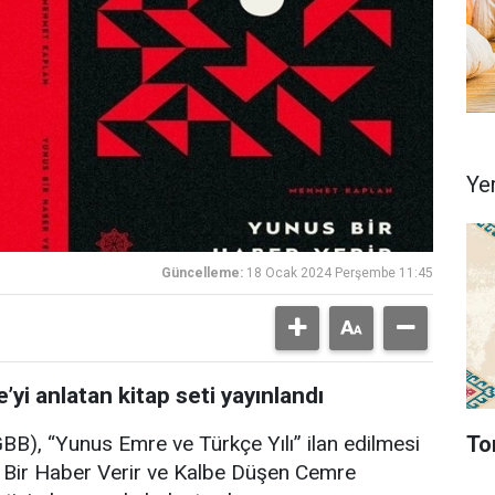
Ye
Güncelleme:
18 Ocak 2024 Perşembe 11:45
’yi anlatan kitap seti yayınlandı
To
BB), “Yunus Emre ve Türkçe Yılı” ilan edilmesi
s Bir Haber Verir ve Kalbe Düşen Cemre