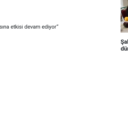
ına etkisi devam ediyor”
Şa
dü