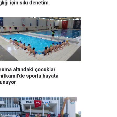
lığı için sıkı denetim
ruma altındaki çocuklar
hitkamil'de sporla hayata
tunuyor