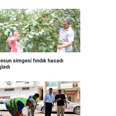
resun simgesi fındık hasadı
şladı