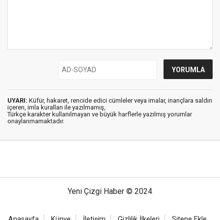
UYARI:
Küfür, hakaret, rencide edici cümleler veya imalar, inançlara saldırı
içeren, imla kuralları ile yazılmamış,
Türkçe karakter kullanılmayan ve büyük harflerle yazılmış yorumlar
onaylanmamaktadır.
Yeni Çizgi Haber © 2024
Anasayfa
Künye
İletişim
Gizlilik İlkeleri
Sitene Ekle