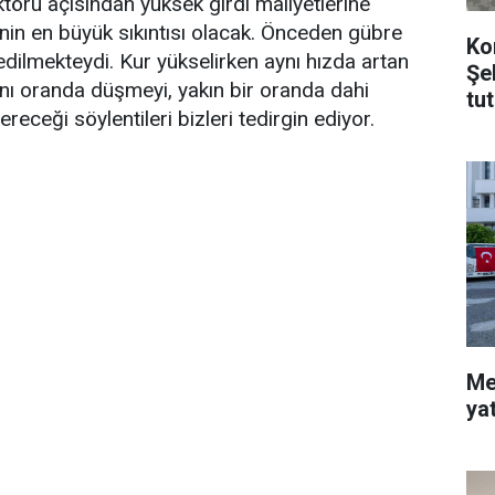
ktörü açısından yüksek girdi maliyetlerine
inin en büyük sıkıntısı olacak. Önceden gübre
Ko
 edilmekteydi. Kur yükselirken aynı hızda artan
Şe
 aynı oranda düşmeyi, yakın bir oranda dahi
tu
ereceği söylentileri bizleri tedirgin ediyor.
Me
ya