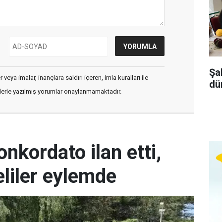
Şa
veya imalar, inançlara saldırı içeren, imla kuralları ile
dü
flerle yazılmış yorumlar onaylanmamaktadır.
kordato ilan etti,
liler eylemde