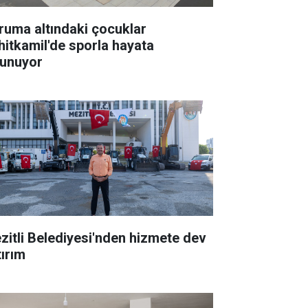
ruma altındaki çocuklar
hitkamil'de sporla hayata
tunuyor
zitli Belediyesi'nden hizmete dev
tırım