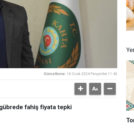
Ye
Güncelleme:
18 Ocak 2024 Perşembe 11:45
gübrede fahiş fiyata tepki
To