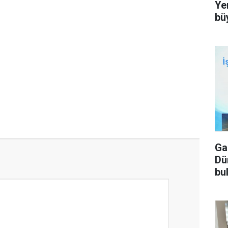
Ye
bü
Ga
Dü
bu