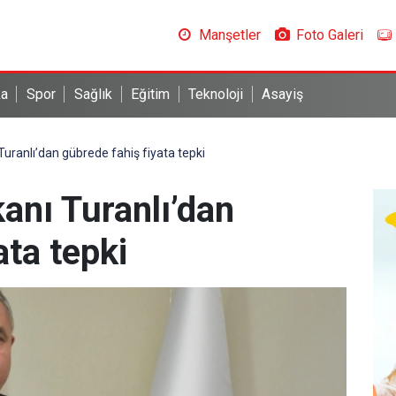
Manşetler
Foto Galeri
ka
Spor
Sağlık
Eğitim
Teknoloji
Asayiş
Turanlı’dan gübrede fahiş fiyata tepki
anı Turanlı’dan
ata tepki