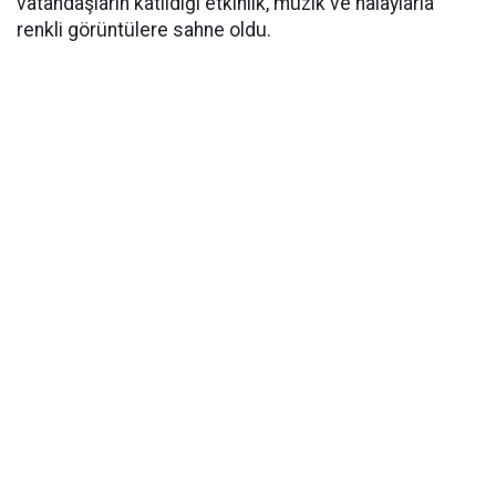
vatandaşların katıldığı etkinlik, müzik ve halaylarla
renkli görüntülere sahne oldu.