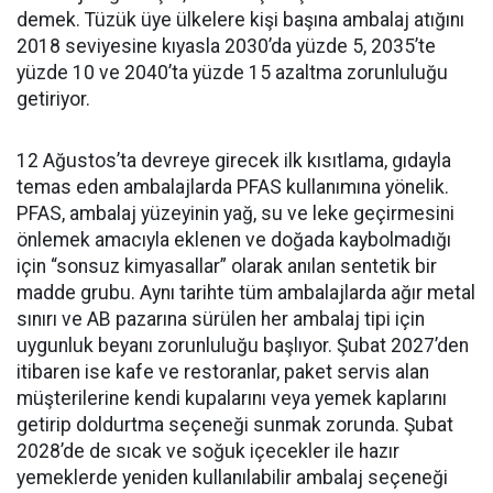
demek. Tüzük üye ülkelere kişi başına ambalaj atığını
2018 seviyesine kıyasla 2030’da yüzde 5, 2035’te
yüzde 10 ve 2040’ta yüzde 15 azaltma zorunluluğu
getiriyor.
12 Ağustos’ta devreye girecek ilk kısıtlama, gıdayla
temas eden ambalajlarda PFAS kullanımına yönelik.
PFAS, ambalaj yüzeyinin yağ, su ve leke geçirmesini
önlemek amacıyla eklenen ve doğada kaybolmadığı
için “sonsuz kimyasallar” olarak anılan sentetik bir
madde grubu. Aynı tarihte tüm ambalajlarda ağır metal
sınırı ve AB pazarına sürülen her ambalaj tipi için
uygunluk beyanı zorunluluğu başlıyor. Şubat 2027’den
itibaren ise kafe ve restoranlar, paket servis alan
müşterilerine kendi kupalarını veya yemek kaplarını
getirip doldurtma seçeneği sunmak zorunda. Şubat
2028’de de sıcak ve soğuk içecekler ile hazır
yemeklerde yeniden kullanılabilir ambalaj seçeneği