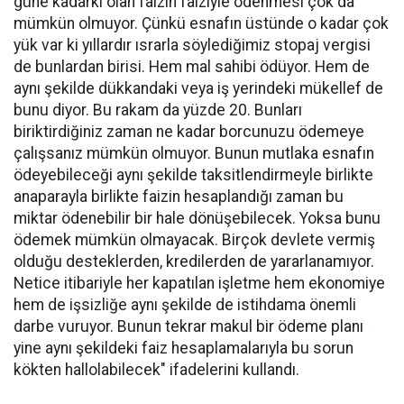
güne kadarki olan faizin faiziyle ödenmesi çok da
mümkün olmuyor. Çünkü esnafın üstünde o kadar çok
yük var ki yıllardır ısrarla söylediğimiz stopaj vergisi
de bunlardan birisi. Hem mal sahibi ödüyor. Hem de
aynı şekilde dükkandaki veya iş yerindeki mükellef de
bunu diyor. Bu rakam da yüzde 20. Bunları
biriktirdiğiniz zaman ne kadar borcunuzu ödemeye
çalışsanız mümkün olmuyor. Bunun mutlaka esnafın
ödeyebileceği aynı şekilde taksitlendirmeyle birlikte
anaparayla birlikte faizin hesaplandığı zaman bu
miktar ödenebilir bir hale dönüşebilecek. Yoksa bunu
ödemek mümkün olmayacak. Birçok devlete vermiş
olduğu desteklerden, kredilerden de yararlanamıyor.
Netice itibariyle her kapatılan işletme hem ekonomiye
hem de işsizliğe aynı şekilde de istihdama önemli
darbe vuruyor. Bunun tekrar makul bir ödeme planı
yine aynı şekildeki faiz hesaplamalarıyla bu sorun
kökten hallolabilecek" ifadelerini kullandı.