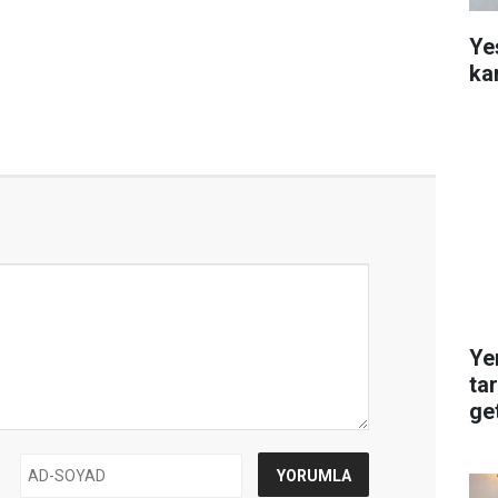
Ye
ka
Ye
ta
get