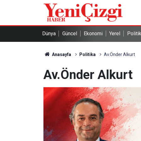
Dünya
Güncel
Ekonomi
Yerel
Politi
Anasayfa
Politika
Av.Önder Alkurt
Av.Önder Alkurt