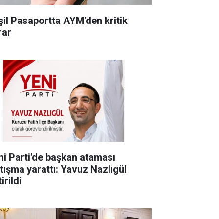
şil Pasaportta AYM'den kritik
rar
ni Parti'de başkan ataması
rtışma yarattı: Yavuz Nazlıgül
irildi