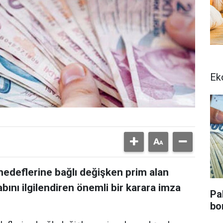
Ek
 hedeflerine bağlı değişken prim alan
bını ilgilendiren önemli bir karara imza
Pa
bo