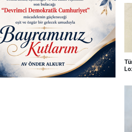
Tü
Lo