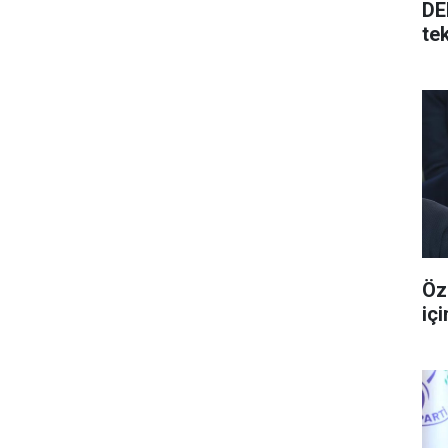
DE
tek
Öz
iç