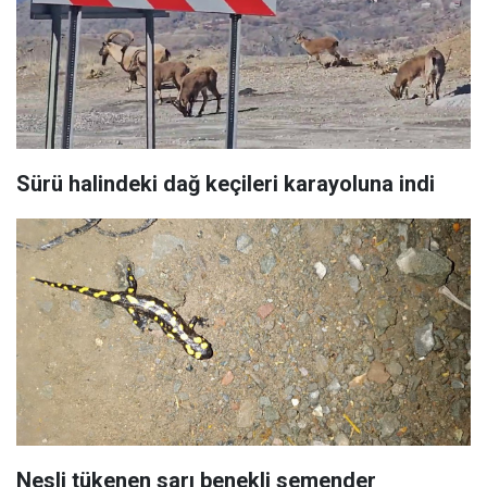
Sürü halindeki dağ keçileri karayoluna indi
Nesli tükenen sarı benekli semender