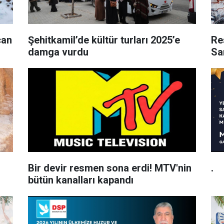
çan
Şehitkamil’de kültür turları 2025’e
Re
damga vurdu
Sa
Bir devir resmen sona erdi! MTV'nin
.
bütün kanalları kapandı