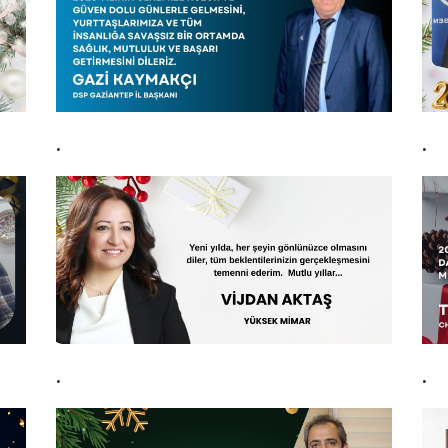
.
.
.
.