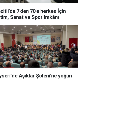
zitli'de 7'den 70'e herkes İçin
itim, Sanat ve Spor imkânı
yseri’de Aşıklar Şöleni'ne yoğun
i