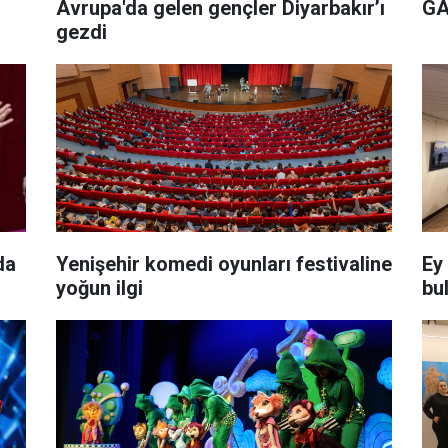
n
Avrupa'da gelen gençler Diyarbakır’ı
GA
gezdi
da
Yenişehir komedi oyunları festivaline
Ey
yoğun ilgi
bu