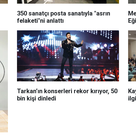
350 sanatçı posta sanatıyla "asrın
Me
felaketi"ni anlattı
Eğ
Tarkan’ın konserleri rekor kırıyor, 50
Ka
bin kişi dinledi
ilg