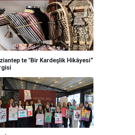
ziantep te "Bir Kardeşlik Hikâyesi”
rgisi