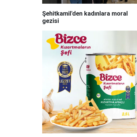
Şehitkamil'den kadınlara moral
gezisi