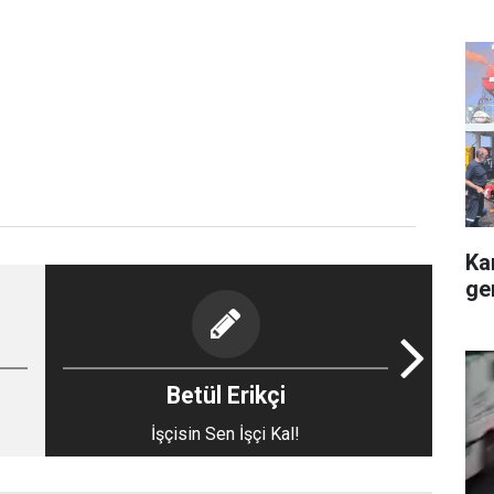
Ka
ge
Betül Erikçi
İşçisin Sen İşçi Kal!