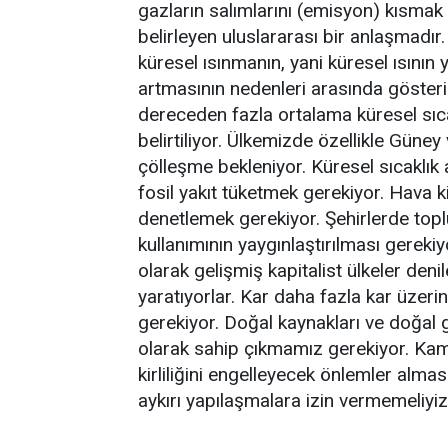
gazların salımlarını (emisyon) kısmak 
belirleyen uluslararası bir anlaşmadır.
küresel ısınmanın, yani küresel ısını
artmasının nedenleri arasında göster
dereceden fazla ortalama küresel sıca
belirtiliyor. Ülkemizde özellikle Güne
çölleşme bekleniyor. Küresel sıcaklık 
fosil yakıt tüketmek gerekiyor. Hava ki
denetlemek gerekiyor. Şehirlerde toplu
kullanımının yaygınlaştırılması gereki
olarak gelişmiş kapitalist ülkeler denil
yaratıyorlar. Kar daha fazla kar üzeri
gerekiyor. Doğal kaynakları ve doğal 
olarak sahip çıkmamız gerekiyor. Kam
kirliliğini engelleyecek önlemler almas
aykırı yapılaşmalara izin vermemel