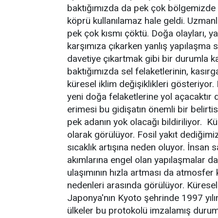
baktığımızda da pek çok bölgemizde s
köprü kullanılamaz hale geldi. Uzmanl
pek çok kısmı çöktü. Doğa olayları, ya
karşımıza çıkarken yanlış yapılaşma 
davetiye çıkartmak gibi bir durumla k
baktığımızda sel felaketlerinin, kasır
küresel iklim değişiklikleri gösteriyo
yeni doğa felaketlerine yol açacaktır
erimesi bu gidişatın önemli bir beli
pek adanın yok olacağı bildiriliyor. Kü
olarak görülüyor. Fosil yakıt dediğim
sıcaklık artışına neden oluyor. İnsan s
akımlarına engel olan yapılaşmalar da
ulaşımının hızla artması da atmosfer kir
nedenleri arasında görülüyor. Küresel s
Japonya'nın Kyoto şehrinde 1997 yıl
ülkeler bu protokolü imzalamış durumd