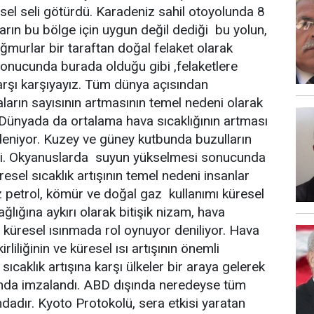
el seli götürdü. Karadeniz sahil otoyolunda 8
arın bu bölge için uygun değil dediği bu yolun,
ğmurlar bir taraftan doğal felaket olarak
sonucunda burada olduğu gibi ,felaketlere
arşı karşıyayız. Tüm dünya açısından
gaların sayısının artmasının temel nedeni olarak
r. Dünyada da ortalama hava sıcaklığının artması
 deniyor. Kuzey ve güney kutbunda buzulların
rtisi. Okyanuslarda suyun yükselmesi sonucunda
resel sıcaklık artışının temel nedeni insanlar
iz petrol, kömür ve doğal gaz kullanımı küresel
ağlığına aykırı olarak bitişik nizam, hava
 küresel ısınmada rol oynuyor deniliyor. Hava
liliğinin ve küresel ısı artışının önemli
ıcaklık artışına karşı ülkeler bir araya gelerek
ında imzalandı. ABD dışında neredeyse tüm
adır. Kyoto Protokolü, sera etkisi yaratan