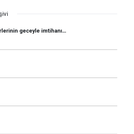
ivi
rlerinin geceyle imtihanı…