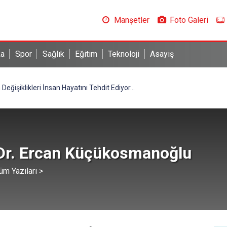
Manşetler
Foto Galeri
ka
Spor
Sağlık
Eğitim
Teknoloji
Asayiş
 Değişiklikleri İnsan Hayatını Tehdit Ediyor...
 Dr. Ercan Küçükosmanoğlu
üm Yazıları >