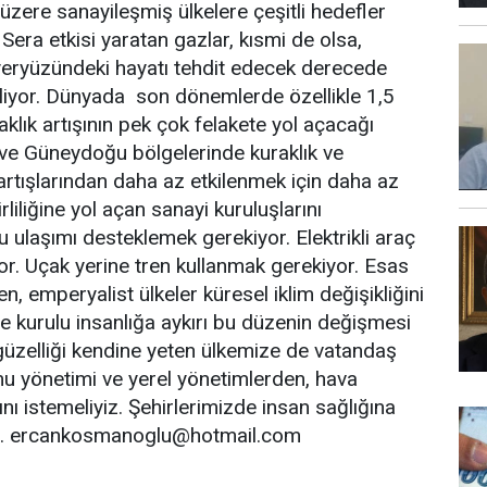
üzere sanayileşmiş ülkelere çeşitli hedefler
 Sera etkisi yaratan gazlar, kısmi de olsa,
n yeryüzündeki hayatı tehdit edecek derecede
iliyor. Dünyada son dönemlerde özellikle 1,5
klık artışının pek çok felakete yol açacağı
y ve Güneydoğu bölgelerinde kuraklık ve
artışlarından daha az etkilenmek için daha az
rliliğine yol açan sanayi kuruluşlarını
 ulaşımı desteklemek gerekiyor. Elektrikli araç
yor. Uçak yerine tren kullanmak gerekiyor. Esas
en, emperyalist ülkeler küresel iklim değişikliğini
ne kurulu insanlığa aykırı bu düzenin değişmesi
güzelliği kendine yeten ülkemize de vatandaş
u yönetimi ve yerel yönetimlerden, hava
ını istemeliyiz. Şehirlerimizde insan sağlığına
iyiz. ercankosmanoglu@hotmail.com