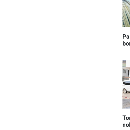
Pa
bo
To
no