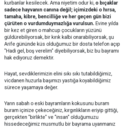
kurbanlar kesilecek. Ama niyetim odur ki,
o bıçaklar
sadece hayvanın canına değil; içimizdeki o hırsa,
tamaha, kibre, bencilliğe ve her geçen gün bizi
çürüten o vurdumduymazlığa vurulsun.
Evine yılda
bir kez et giren o mahcup çocukların yüzünü
güldürebiliyorsak, bir kırık kalbi onarabiliyorsak, şu
Arife gününde küs olduğumuz bir dosta telefon açıp
"Hadi gel, boş verelim" diyebiliyorsak, biz bu bayramı
hak ediyoruz demektir.
​Hayat, sevdiklerimizin elini sıkı sıkı tutabildiğimiz,
vicdanen huzurla başımızı yastığa koyabildiğimiz
sürece yaşamaya değer.
​Yarın sabah o eski bayramların kokusunu buram
buram içinize çekeceğiniz, kırgınlıkların eriyip gittiği,
gerçekten "birlikte" ve "insan" olduğumuzu
hissedeceğimiz musmutlu bir bayrama uyanmanız