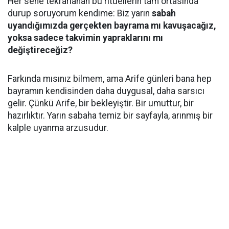
Her sene tekrarlanan bu ritüellerin tam ortasında
durup soruyorum kendime: Biz yarın
sabah
uyandığımızda gerçekten bayrama mı kavuşacağız,
yoksa sadece takvimin yapraklarını mı
değiştireceğiz?
​Farkında mısınız bilmem, ama Arife günleri bana hep
bayramın kendisinden daha duygusal, daha sarsıcı
gelir. Çünkü Arife, bir bekleyiştir. Bir umuttur, bir
hazırlıktır. Yarın sabaha temiz bir sayfayla, arınmış bir
kalple uyanma arzusudur.