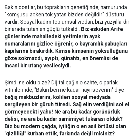
​Bakın dostlar, bu toprakların genetiğinde, hamurunda
"komşusu açken tok yatan bizden değildir" düsturu
vardır. Sosyal kadim toplumsal vicdan, bizi yüzyıllardır
bir arada tutan en güçlü tutkaldı.
Biz eskiden Arife
günlerinde mahalledeki yetimlerin ayak
numaralarını gizlice öğrenir, o bayramlık pabuçları
kapılarına bırakırdık. Kimse kimsenin yoksulluğunu
göze sokmazdı, ayıptı, günahtı, en önemlisi de
insani bir utanç vesilesiydi.
​Şimdi ne oldu bize? Dijital çağın o sahte, o parlak
vitrinlerinde, "Bakın ben ne kadar hayırseverim" diye
bağış makbuzlarını, kolileri sosyal medyada
sergileyen bir güruh türedi.
Sağ elin verdiğini sol el
görmeyecekti yahu! Ne ara bu kadar görünürlük
delisi, ne ara bu kadar samimiyet fukarası olduk?
Biz bu modern çağda, iyiliğin o en asil örtüsü olan
"gizliliği" kurban ettik, farkında değil misiniz?