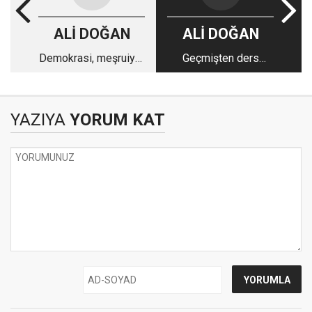
ALİ DOĞAN
ALİ DOĞAN
Demokrasi, meşruiyet
Geçmişten ders
ve CHP'nin tarihsel
çıkarmak
sorumluluğu
YAZIYA
YORUM KAT