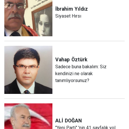
İbrahim
Yıldız
Siyaset Hırsı
Vahap
Öztürk
Sadece buna bakalım: Siz
kendinizi ne olarak
tanımlıyorsunuz?
ALİ
DOĞAN
"Yeni Parti" 'nin 41 sayfalık yol